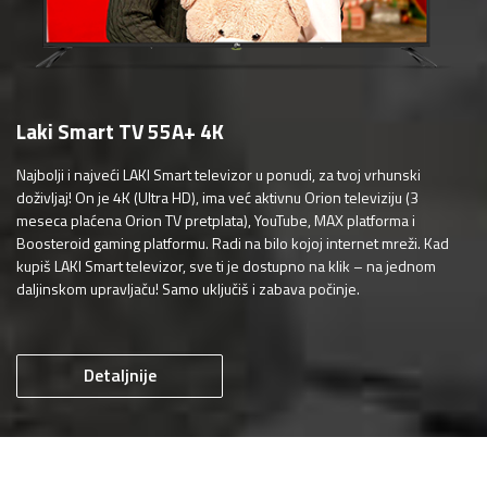
Laki Smart TV 55A+ 4K
Najbolji i najveći LAKI Smart televizor u ponudi, za tvoj vrhunski
doživljaj! On je 4K (Ultra HD), ima već aktivnu Orion televiziju (3
meseca plaćena Orion TV pretplata), YouTube, MAX platforma i
Boosteroid gaming platformu. Radi na bilo kojoj internet mreži. Kad
kupiš LAKI Smart televizor, sve ti je dostupno na klik – na jednom
daljinskom upravljaču! Samo uključiš i zabava počinje.
Detaljnije