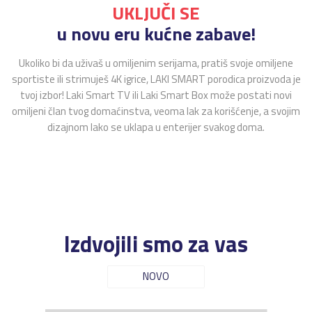
UKLJUČI SE
u novu eru kućne zabave!
Ukoliko bi da uživaš u omiljenim serijama, pratiš svoje omiljene
sportiste ili strimuješ 4K igrice, LAKI SMART porodica proizvoda je
tvoj izbor! Laki Smart TV ili Laki Smart Box može postati novi
omiljeni član tvog domaćinstva, veoma lak za korišćenje, a svojim
dizajnom lako se uklapa u enterijer svakog doma.
Izdvojili smo za vas
NOVO