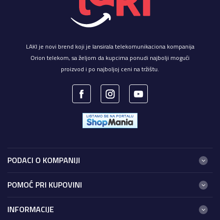
LAKI je novi brend koji je lansirala telekomunikaciona kompanija
Orion telekom, sa željom da kupcima ponudi najbolji mogući
proizvod i po najboljoj ceni na tržištu.
PODACI O KOMPANIJI
ORION TELEKOM DOO
POMOĆ PRI KUPOVINI
Naselje Zemun polje, Mala pruga br. 8
11080 Beograd-Zemun
Uslovi korišćenja i prodaje
INFORMACIJE
PIB: 100066385
Politika privatnosti