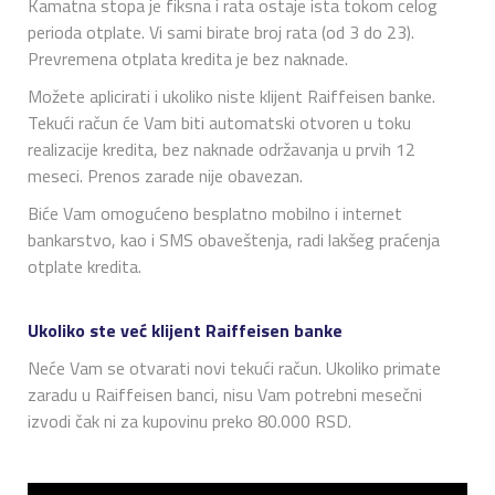
Kamatna stopa je fiksna i rata ostaje ista tokom celog
perioda otplate. Vi sami birate broj rata (od 3 do 23).
Prevremena otplata kredita je bez naknade.
Možete aplicirati i ukoliko niste klijent Raiffeisen banke.
Tekući račun će Vam biti automatski otvoren u toku
realizacije kredita, bez naknade održavanja u prvih 12
meseci. Prenos zarade nije obavezan.
Biće Vam omogućeno besplatno mobilno i internet
bankarstvo, kao i SMS obaveštenja, radi lakšeg praćenja
otplate kredita.
Ukoliko ste već klijent Raiffeisen banke
Neće Vam se otvarati novi tekući račun. Ukoliko primate
zaradu u Raiffeisen banci, nisu Vam potrebni mesečni
izvodi čak ni za kupovinu preko 80.000 RSD.