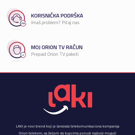
KORISNIČKA PODRŠKA
Imaš problem? Pitaj nas
MOJ ORION TV RAČUN
Prepaid Orion TV paketi
LAKI je novi brend koji je lansirala telekomunikaciona kompanija
Orion telekom, sa željom da kupcima ponudi najbolji mogući