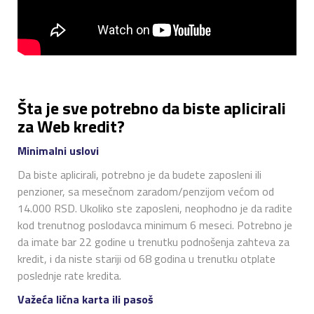
Šta je sve potrebno da biste aplicirali
za Web kredit?
Minimalni uslovi
Da biste aplicirali, potrebno je da budete zaposleni ili
penzioner, sa mesečnom zaradom/penzijom većom od
14.000 RSD. Ukoliko ste zaposleni, neophodno je da radite
kod trenutnog poslodavca minimum 6 meseci. Potrebno je
da imate bar 22 godine u trenutku podnošenja zahteva za
kredit, i da niste stariji od 68 godina u trenutku otplate
poslednje rate kredita.
Važeća lična karta ili pasoš