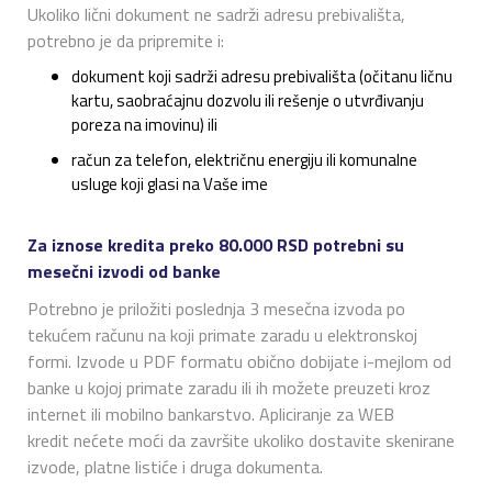
Ukoliko lični dokument ne sadrži adresu prebivališta,
potrebno je da pripremite i:
dokument koji sadrži adresu prebivališta (očitanu ličnu
kartu, saobraćajnu dozvolu ili rešenje o utvrđivanju
poreza na imovinu) ili
račun za telefon, električnu energiju ili komunalne
usluge koji glasi na Vaše ime
Za iznose kredita preko 80.000 RSD potrebni su
mesečni izvodi od banke
Potrebno je priložiti poslednja 3 mesečna izvoda po
tekućem računu na koji primate zaradu u elektronskoj
formi. Izvode u PDF formatu obično dobijate i-mejlom od
banke u kojoj primate zaradu ili ih možete preuzeti kroz
internet ili mobilno bankarstvo. Apliciranje za WEB
kredit nećete moći da završite ukoliko dostavite skenirane
izvode, platne listiće i druga dokumenta.