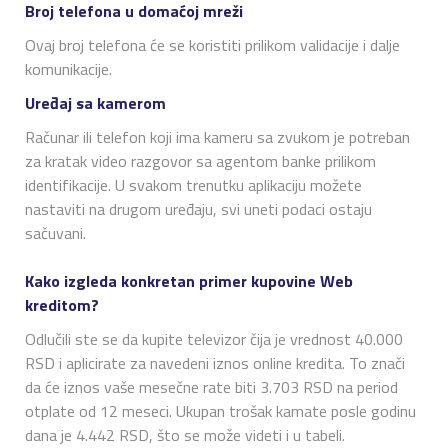
Broj telefona u domaćoj mreži
Ovaj broj telefona će se koristiti prilikom validacije i dalje
komunikacije.
Uređaj sa kamerom
Računar ili telefon koji ima kameru sa zvukom je potreban
za kratak video razgovor sa agentom banke prilikom
identifikacije. U svakom trenutku aplikaciju možete
nastaviti na drugom uređaju, svi uneti podaci ostaju
sačuvani.
Kako izgleda konkretan primer kupovine Web
kreditom?
Odlučili ste se da kupite televizor čija je vrednost 40.000
RSD i aplicirate za navedeni iznos online kredita. To znači
da će iznos vaše mesečne rate biti 3.703 RSD na period
otplate od 12 meseci. Ukupan trošak kamate posle godinu
dana je 4.442 RSD, što se može videti i u tabeli.