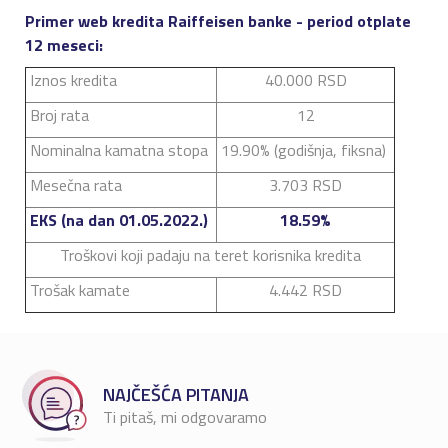
Primer web kredita Raiffeisen banke - period otplate
12 meseci:
Iznos kredita
40.000 RSD
Broj rata
12
Nominalna kamatna stopa
19.90% (godišnja, fiksna)
Mesečna rata
3.703 RSD
EKS (na dan 01.05.2022.)
18.59%
Troškovi koji padaju na teret korisnika kredita
Trošak kamate
4.442 RSD
NAJČEŠĆA PITANJA
Ti pitaš, mi odgovaramo