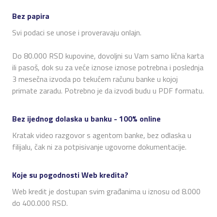
Bez papira
Svi podaci se unose i proveravaju onlajn.
Do 80.000 RSD kupovine, dovoljni su Vam samo lična karta
ili pasoš, dok su za veće iznose iznose potrebna i poslednja
3 mesečna izvoda po tekućem računu banke u kojoj
primate zaradu. Potrebno je da izvodi budu u PDF formatu.
Bez ijednog dolaska u banku - 100% online
Kratak video razgovor s agentom banke, bez odlaska u
filijalu, čak ni za potpisivanje ugovorne dokumentacije.
Koje su pogodnosti Web kredita?
Web kredit je dostupan svim građanima u iznosu od 8.000
do 400.000 RSD.