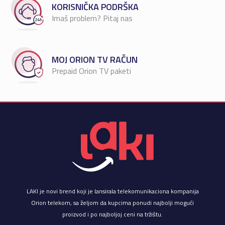
KORISNIČKA PODRŠKA
Imaš problem? Pitaj nas
MOJ ORION TV RAČUN
Prepaid Orion TV paketi
LAKI je novi brend koji je lansirala telekomunikaciona kompanija
Orion telekom, sa željom da kupcima ponudi najbolji mogući
proizvod i po najboljoj ceni na tržištu.