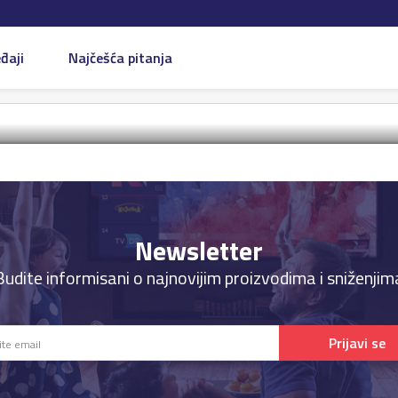
đaji
Najčešća pitanja
Newsletter
Budite informisani o najnovijim proizvodima i sniženjim
Prijavi se