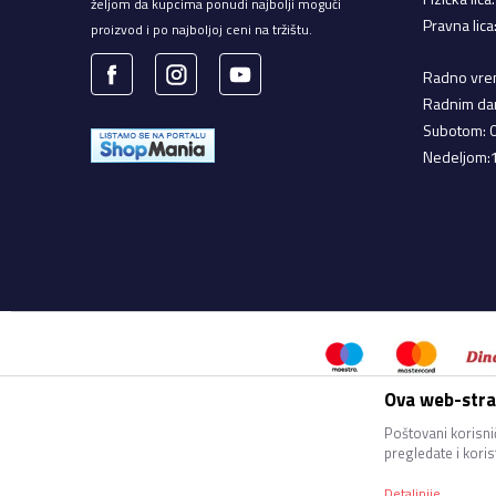
željom da kupcima ponudi najbolji mogući
Pravna lic
proizvod i po najboljoj ceni na tržištu.
Radno vrem
Radnim da
Subotom: 
Nedeljom:
Ova web-stran
Nastojimo da budemo što precizn
bez greške. Svi artikli prikaz
Poštovani korisnič
pregledate i kori
Detaljnije