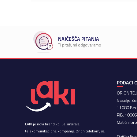
NAJČEŠĆA PITANJA
Ti pitaš, mi odgovaramo
PODACI O
ORION TE
Naselje Ze
11080 Be
PIB: 1000
Matični br
LAKI je novi brend koji je lansirala
telekomunikaciona kompanija Orion telekom, sa
Fizička lic