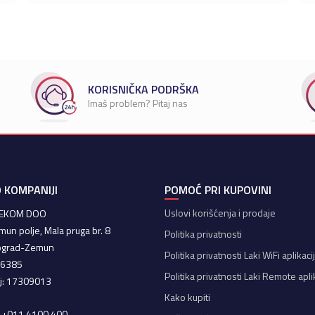
KORISNIČKA PODRŠKA
Imaš problem? Pitaj nas
 KOMPANIJI
POMOĆ PRI KUPOVINI
Uslovi korišćenja i prodaje
LEKOM DOO
mun polje, Mala pruga br. 8
Politika privatnosti
ograd-Zemun
Politika privatnosti Laki WiFi aplikaci
66385
Politika privatnosti Laki Remote apli
oj: 17309013
Kako kupiti
a: +011 4100 400