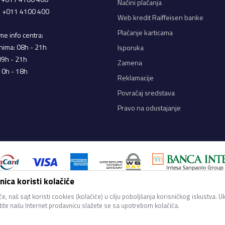
Načini plaćanja
a: +011 4100 400
Web kredit Raiffeisen banke
Plaćanje karticama
e info centra:
nima: 08h - 21h
Isporuka
09h - 21h
Zamena
10h - 18h
Reklamacije
Povraćaj sredstava
Pravo na odustajanje
ica koristi kolačiće
iji u opisu proizvoda, prikazu slika i samih cena, ali ne možemo garantovati d
ani na sajtu su deo naše ponude i ne podrazumeva da su dostupni u svakom tren
e, naš sajt koristi cookies (kolačiće) u cilju poboljšanja korisničkog iskustva. U
proveriti pozivom Call Centra na 011 4100 400.
stite našu Internet prodavnicu slažete se sa upotrebom kolačića.