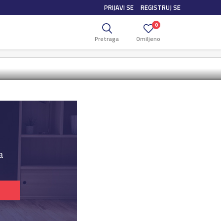
PRIJAVI SE
REGISTRUJ SE
55A+ 4K
0
Pretraga
Omiljeno
Box 4K
a