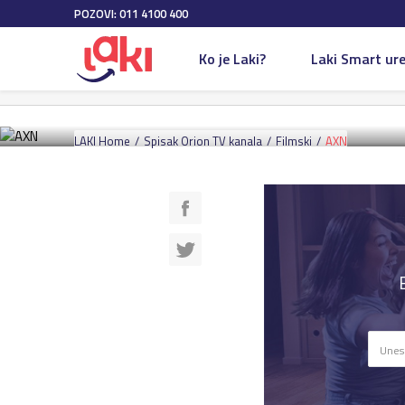
POZOVI: 011 4100 400
Filmski
10 Dec 2020
Ko je Laki?
Laki Smart ure
AXN
LAKI Home
Spisak Orion TV kanala
Filmski
AXN