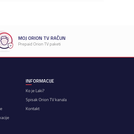
MOJ ORION TV RAČUN
Prepaid Orion TV paketi
INFORMACIJE
Ko je Laki?
Spisak Orion TV kanala
je
Kontakt
kacije