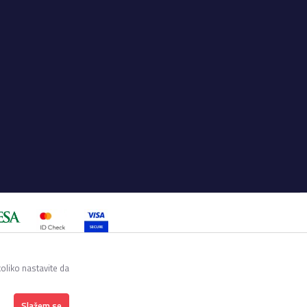
a su sve informacije kompletne i
utku. Raspoloživost robe možete
koliko nastavite da
Slažem se