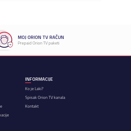
MOJ ORION TV RAČUN
Prepaid Orion TV paketi
INFORMACIJE
Ko je Laki?
Spisak Orion TV kanala
je
Kontakt
kacije