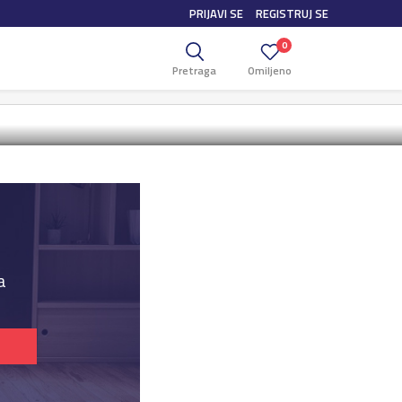
PRIJAVI SE
REGISTRUJ SE
55A+ 4K
0
Pretraga
Omiljeno
Box 4K
a