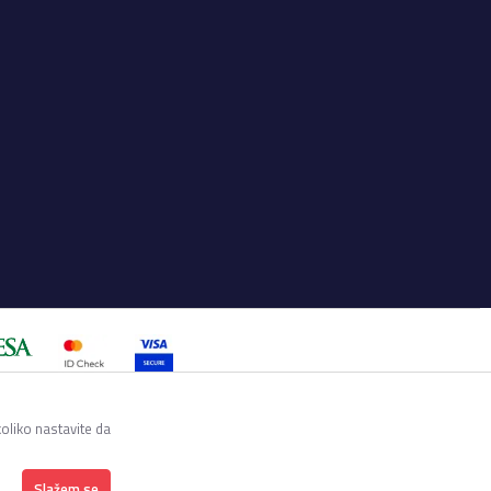
a su sve informacije kompletne i
utku. Raspoloživost robe možete
koliko nastavite da
Slažem se