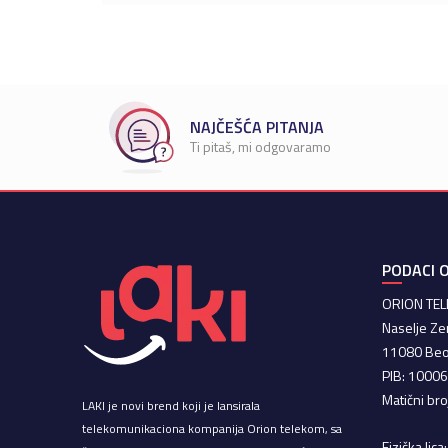
NAJČEŠĆA PITANJA
Ti pitaš, mi odgovaramo
PODACI O
ORION TE
Naselje Ze
11080 Be
PIB: 1000
Matični br
LAKI je novi brend koji je lansirala
telekomunikaciona kompanija Orion telekom, sa
Fizička lic