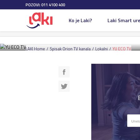
POZOVI: 011 4100 400
Lokalni
10 Dec 2020
Ko je Laki?
Laki Smart ure
YU ECO TV
LAKI Home
Spisak Orion TV kanala
Lokalni
YU ECO TV