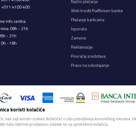
Načini plaćanja
a: +011 4100 400
Web kredit Raiffeisen banke
Plaćanje karticama
e info centra:
nima: 08h - 21h
Isporuka
09h - 21h
Zamena
10h - 18h
Reklamacije
Povraćaj sredstava
Pravo na odustajanje
ica koristi kolačiće
iji u opisu proizvoda, prikazu slika i samih cena, ali ne možemo garantovati d
ani na sajtu su deo naše ponude i ne podrazumeva da su dostupni u svakom tren
e, naš sajt koristi cookies (kolačiće) u cilju poboljšanja korisničkog iskustva. U
proveriti pozivom Call Centra na 011 4100 400.
stite našu Internet prodavnicu slažete se sa upotrebom kolačića.