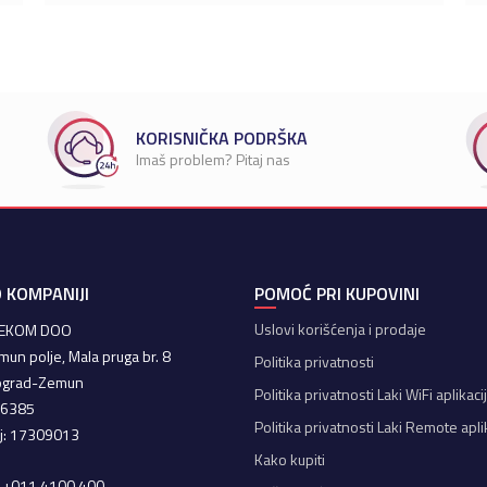
KORISNIČKA PODRŠKA
Imaš problem? Pitaj nas
 KOMPANIJI
POMOĆ PRI KUPOVINI
Uslovi korišćenja i prodaje
LEKOM DOO
mun polje, Mala pruga br. 8
Politika privatnosti
ograd-Zemun
Politika privatnosti Laki WiFi aplikaci
66385
Politika privatnosti Laki Remote apli
oj: 17309013
Kako kupiti
a: +011 4100 400