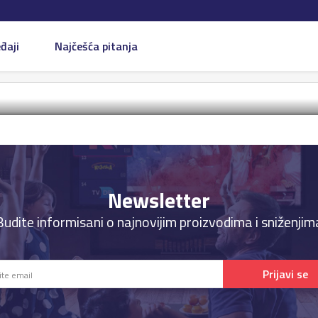
đaji
Najčešća pitanja
Newsletter
Budite informisani o najnovijim proizvodima i sniženjim
Prijavi se