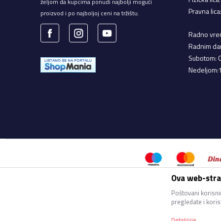
željom da kupcima ponudi najbolji mogući
Pravna lic
proizvod i po najboljoj ceni na tržištu.
Radno vrem
Radnim da
Subotom: 
Nedeljom:
Ova web-stran
Nastojimo da budemo što precizn
bez greške. Svi artikli prikaz
Poštovani korisnič
pregledate i kori
Detaljnije