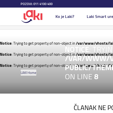
POZOVI: 011 4100 400
Notice
: Trying to get pro
Ko je Laki?
Laki Smart ure
public/themes/nbshop5_
01 Jan 1970
Notice
: Trying to get property of non-object in
/var/www/vhosts/la
NOTICE
: TRYI
Notice
: Trying to get property of non-object in
/var/www/vhosts/la
/VAR/WWW/V
PUBLIC/THEM
Notice
: Trying to get property of non-object in
/var/www/vhosts/la
LAKI Home
ON LINE
8
ČLANAK NE P