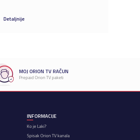
Detaljnije
Detaljn
MOJ ORION TV RAČUN
Prepaid Orion TV paketi
INFORMACIJE
Ko je Laki?
Spisak Orion TV kanala