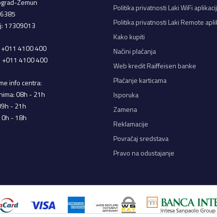
ograd-Zemun
Politika privatnosti Laki WiFi aplikaci
66385
Politika privatnosti Laki Remote apli
oj: 17309013
Kako kupiti
a: +011 4100 400
Načini plaćanja
a: +011 4100 400
Web kredit Raiffeisen banke
Plaćanje karticama
e info centra:
nima: 08h - 21h
Isporuka
09h - 21h
Zamena
10h - 18h
Reklamacije
Povraćaj sredstava
Pravo na odustajanje