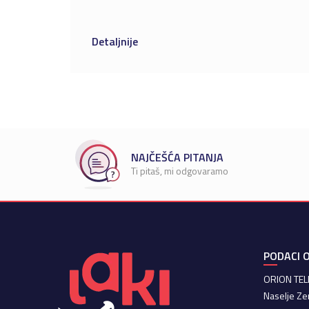
Detaljnije
NAJČEŠĆA PITANJA
Ti pitaš, mi odgovaramo
PODACI O
ORION TE
Naselje Ze