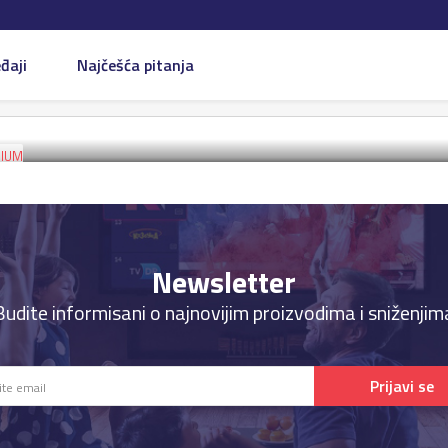
đaji
Najčešća pitanja
MIUM
MIUM
Newsletter
Budite informisani o najnovijim proizvodima i sniženjim
Prijavi se