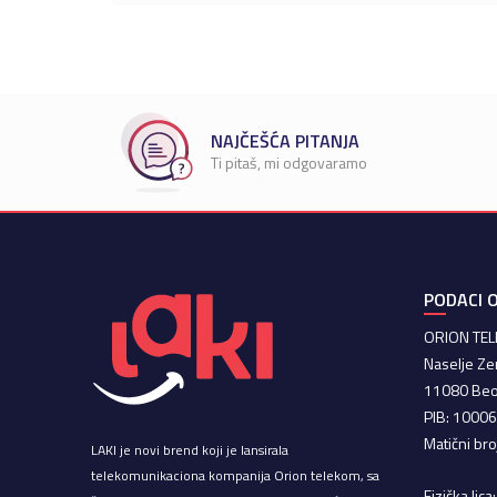
NAJČEŠĆA PITANJA
Ti pitaš, mi odgovaramo
PODACI O
ORION TE
Naselje Ze
11080 Be
PIB: 1000
Matični br
LAKI je novi brend koji je lansirala
telekomunikaciona kompanija Orion telekom, sa
Fizička lic