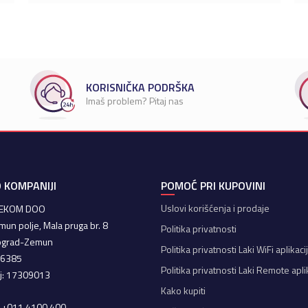
KORISNIČKA PODRŠKA
Imaš problem? Pitaj nas
 KOMPANIJI
POMOĆ PRI KUPOVINI
Uslovi korišćenja i prodaje
LEKOM DOO
mun polje, Mala pruga br. 8
Politika privatnosti
ograd-Zemun
Politika privatnosti Laki WiFi aplikaci
66385
Politika privatnosti Laki Remote apli
oj: 17309013
Kako kupiti
a: +011 4100 400