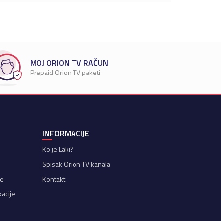
MOJ ORION TV RAČUN
Prepaid Orion TV paketi
INFORMACIJE
Ko je Laki?
Spisak Orion TV kanala
je
Kontakt
kacije