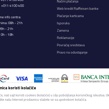
Načini plaćanja
a: +011 4100 400
Web kredit Raiffeisen banke
Plaćanje karticama
e info centra:
nima: 08h - 21h
Isporuka
09h - 21h
Zamena
10h - 18h
Reklamacije
Povraćaj sredstava
Pravo na odustajanje
ica koristi kolačiće
iji u opisu proizvoda, prikazu slika i samih cena, ali ne možemo garantovati d
ani na sajtu su deo naše ponude i ne podrazumeva da su dostupni u svakom tren
e, naš sajt koristi cookies (kolačiće) u cilju poboljšanja korisničkog iskustva. U
proveriti pozivom Call Centra na 011 4100 400.
stite našu Internet prodavnicu slažete se sa upotrebom kolačića.