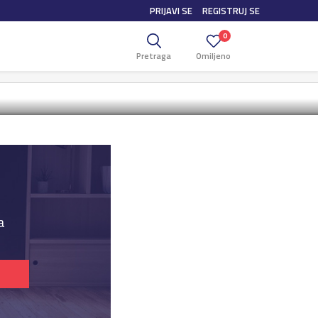
PRIJAVI SE
REGISTRUJ SE
55A+ 4K
0
Pretraga
Omiljeno
Box 4K
a