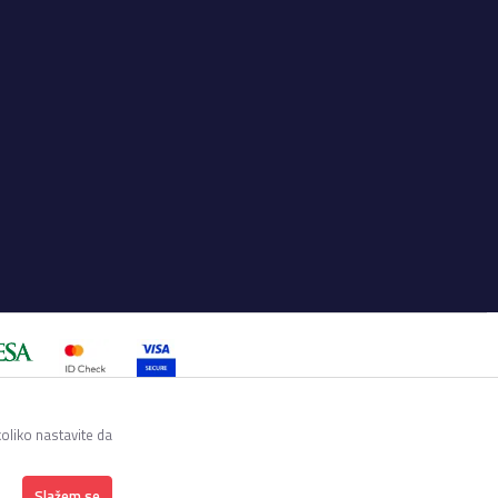
a su sve informacije kompletne i
utku. Raspoloživost robe možete
koliko nastavite da
Slažem se