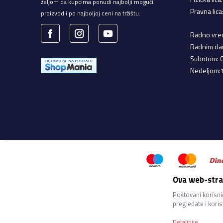
željom da kupcima ponudi najbolji mogući
Pravna lic
proizvod i po najboljoj ceni na tržištu.
Radno vrem
Radnim da
Subotom: 
Nedeljom:
Ova web-stran
Nastojimo da budemo što precizn
bez greške. Svi artikli prikaz
Poštovani korisnič
pregledate i kori
Detaljnije