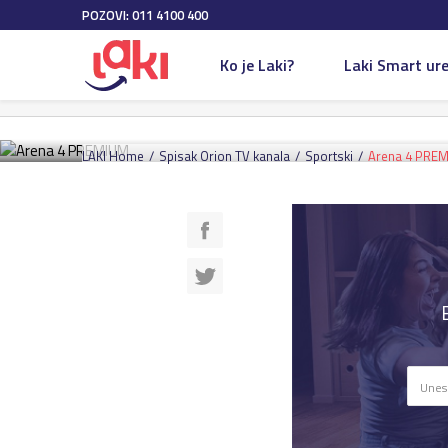
POZOVI: 011 4100 400
Sportski
04 Aug 2025
Ko je Laki?
Laki Smart ure
ARENA 4 PRE
LAKI Home
Spisak Orion TV kanala
Sportski
Arena 4 PRE